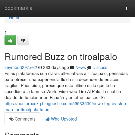
Home
bookmarkja
Togg
navi
Home
1
Rumored Buzz on tiroalpalo
seymouri297xel2
263 days ago
News
Discuss
Estas plataformas son claras alternativas a Tiroalpalo, pensadas
para ofrecer una experiencia fluida sin depender de enlaces
frágiles. Pues bien, parece que esto último es lo que le ha
sucedido a la famosa World-wide-web Tiro Al Palo, la cual ha
dejado de funcionar en España y en otros países. Sin
https://hectorpxdkq.blogpostie.com/59533530/new-step-by-step-
map-for-tiroalpalo-futbol
Comments
Who Upvoted
Comments