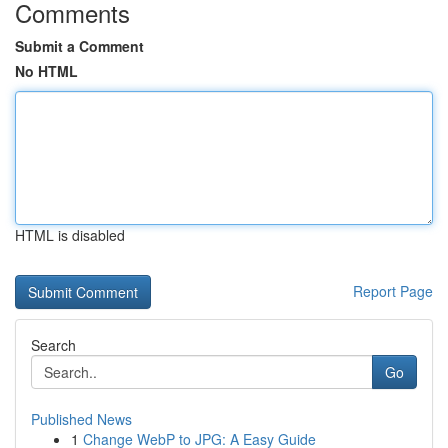
Comments
Submit a Comment
No HTML
HTML is disabled
Report Page
Search
Go
Published News
1
Change WebP to JPG: A Easy Guide