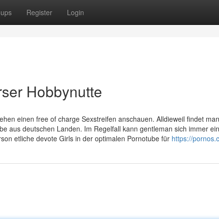
oups
Register
Login
rser Hobbynutte
en einen free of charge Sexstreifen anschauen. Alldieweil findet ma
Tube aus deutschen Landen. Im Regelfall kann gentleman sich immer ei
rson etliche devote Girls in der optimalen Pornotube für
https://pornos.c