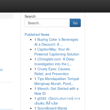
Search
Go
Published News
1
Buying Coke 's Beverages
At a Discount: A ...
1
CaptionWay: Your AI-
Powered Captioning Solution
1
{Omeglatv.com: A Deep
n
Investigation into the L...
n
1
Crusty Eyes: Causes,
c/
Relief, and Prevention
1
Tips Mendapatkan Tempat
Menginap Murah, Pond...
1
99exch: Get Started with a
New ID
1
gt345: เปิดประสบการณ์ การ
เดิมพัน ที่ล้ำเลิศ
1
Soundboard Mania