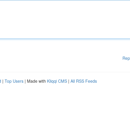
Rep
d
|
Top Users
| Made with
Kliqqi CMS
|
All RSS Feeds