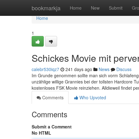
Home
bookmarkja
Home
New
Submit
Gr
Home
1
Schickes Movie mit perve
calebr530iqz7
241 days ago
News
Discuss
Im Grunde genommen sollte man sich vorm Schlafengeh
unzählige willige Grannies bei der tollsten Hardcore 
kostenloses FSK Movie reinziehen. Alldieweil findet pe
Comments
Who Upvoted
Comments
Submit a Comment
No HTML