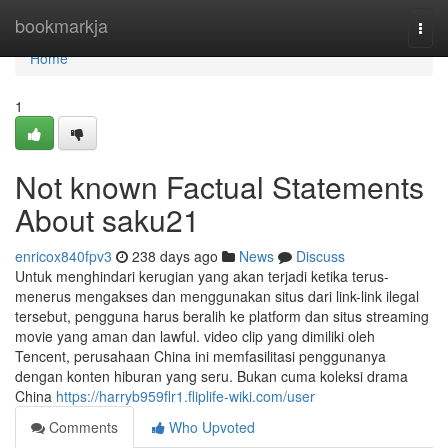
Home
bookmarkja
Togg
navi
Home
1
Not known Factual Statements
About saku21
enricox840fpv3
238 days ago
News
Discuss
Untuk menghindari kerugian yang akan terjadi ketika terus-
menerus mengakses dan menggunakan situs dari link-link ilegal
tersebut, pengguna harus beralih ke platform dan situs streaming
movie yang aman dan lawful. video clip yang dimiliki oleh
Tencent, perusahaan China ini memfasilitasi penggunanya
dengan konten hiburan yang seru. Bukan cuma koleksi drama
China
https://harryb959flr1.fliplife-wiki.com/user
Comments
Who Upvoted