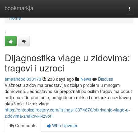
Home
bookmarkja
Togg
navi
Home
1
Dijagnostika vlage u zidovima:
tragovi i uzroci
amaanoooi033173
238 days ago
News
Discuss
Vlažnost u zidovima predstavlja ozbiljan problem u mnogim
domovima. Jednostavno se prepoznati po očitim tragovima poput
mrlja na zidu prostorije, neugodnom mirisu i nastanku nezdravog
okruženja. Uzrok vlage
https://ontopicdirectory.com/listings13374876/otkrivanje-vlage-u-
zidovima-znakovi-i-izvori
Comments
Who Upvoted