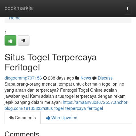
Home
bookmarkja
Togg
navi
Home
1
Situs Togel Terpercaya
Feritogel
diegoommp707156
238 days ago
News
Discuss
Siapa orang-orang mencari tempat untuk bermain togel online
yang aman dan terpercaya? Feritogel Togel Online adalah
jawabannya! Kami adalah situs togel terpercaya dengan rekam
jejak panjang dalam melayani
https://amaanvubs672557.anchor-
blog.com/19135832/situs-togel-terpercaya-feritogel
Comments
Who Upvoted
Comments