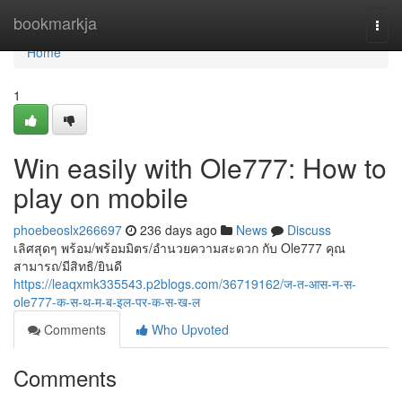
Home
bookmarkja
Togg
navi
Home
1
Win easily with Ole777: How to
play on mobile
phoebeoslx266697
236 days ago
News
Discuss
เลิศสุดๆ พร้อม/พร้อมมิตร/อำนวยความสะดวก กับ Ole777 คุณ
สามารถ/มีสิทธิ/ยินดี
https://leaqxmk335543.p2blogs.com/36719162/ज-त-आस-न-स-
ole777-क-स-थ-म-ब-इल-पर-क-स-ख-ल
Comments
Who Upvoted
Comments