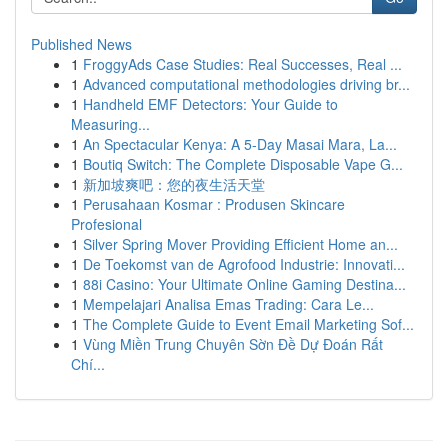
Published News
1
FroggyAds Case Studies: Real Successes, Real ...
1
Advanced computational methodologies driving br...
1
Handheld EMF Detectors: Your Guide to
Measuring...
1
An Spectacular Kenya: A 5-Day Masai Mara, La...
1
Boutiq Switch: The Complete Disposable Vape G...
1
新加坡爽吧：您的夜生活天堂
1
Perusahaan Kosmar : Produsen Skincare
Profesional
1
Silver Spring Mover Providing Efficient Home an...
1
De Toekomst van de Agrofood Industrie: Innovati...
1
88i Casino: Your Ultimate Online Gaming Destina...
1
Mempelajari Analisa Emas Trading: Cara Le...
1
The Complete Guide to Event Email Marketing Sof...
1
Vùng Miền Trung Chuyên Sờn Đề Dự Đoán Rất
Chí...