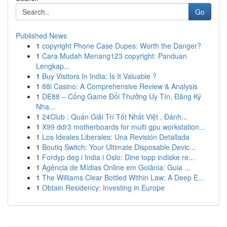
Go
Published News
1
copyright Phone Case Dupes: Worth the Danger?
1
Cara Mudah Menang123 copyright: Panduan
Lengkap...
1
Buy Visitors In India: Is It Valuable ?
1
88i Casino: A Comprehensive Review & Analysis
1
DE88 – Cổng Game Đổi Thưởng Uy Tín, Đăng Ký
Nha...
1
24Club : Quán Giải Trí Tốt Nhất Việt , Đánh...
1
X99 ddr3 motherboards for multi gpu workstation...
1
Los Ideales Liberales: Una Revisión Detallada
1
Boutiq Switch: Your Ultimate Disposable Devic...
1
Fordyp deg i India i Oslo: Dine topp indiske re...
1
Agência de Mídias Online em Goiânia: Guia ...
1
The Williams Clear Bottled Within Law: A Deep E...
1
Obtain Residency: Investing in Europe