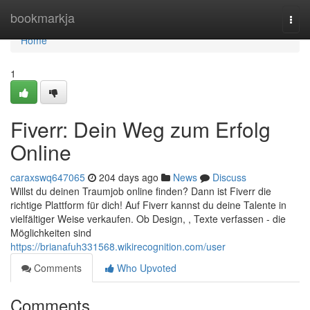
Home
bookmarkja
Togg
navi
Home
1
Fiverr: Dein Weg zum Erfolg
Online
caraxswq647065
204 days ago
News
Discuss
Willst du deinen Traumjob online finden? Dann ist Fiverr die
richtige Plattform für dich! Auf Fiverr kannst du deine Talente in
vielfältiger Weise verkaufen. Ob Design, , Texte verfassen - die
Möglichkeiten sind
https://brianafuh331568.wikirecognition.com/user
Comments
Who Upvoted
Comments