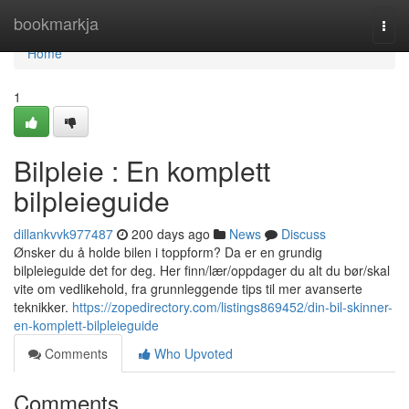
Home
bookmarkja
Togg
navi
Home
1
Bilpleie : En komplett
bilpleieguide
dillankvvk977487
200 days ago
News
Discuss
Ønsker du å holde bilen i toppform? Da er en grundig
bilpleieguide det for deg. Her finn/lær/oppdager du alt du bør/skal
vite om vedlikehold, fra grunnleggende tips til mer avanserte
teknikker.
https://zopedirectory.com/listings869452/din-bil-skinner-
en-komplett-bilpleieguide
Comments
Who Upvoted
Comments