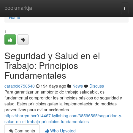
Home
bookmarkja
Togg
navi
Home
1
Seguridad y Salud en el
Trabajo: Principios
Fundamentales
carapcie756540
194 days ago
News
Discuss
Para garantizar un ambiente de trabajo saludable, es
fundamental comprender los principios básicos de seguridad y
salud. Estos principios guían la implementación de medidas
preventivas para evitar accidentes
https://barrymhcr014467.kylieblog.com/38596565/seguridad-y-
salud-en-el-trabajo-principios-fundamentales
Comments
Who Upvoted