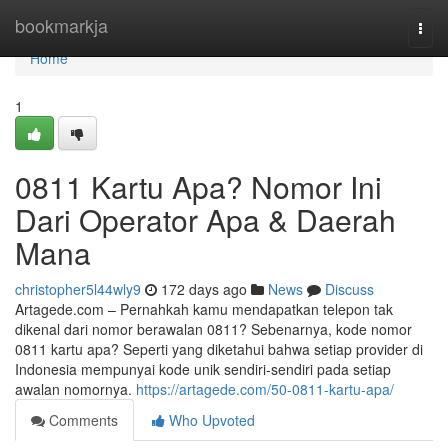
Home
bookmarkja
Togg
navi
Home
1
0811 Kartu Apa? Nomor Ini
Dari Operator Apa & Daerah
Mana
christopher5l44wly9
172 days ago
News
Discuss
Artagede.com – Pernahkah kamu mendapatkan telepon tak
dikenal dari nomor berawalan 0811? Sebenarnya, kode nomor
0811 kartu apa? Seperti yang diketahui bahwa setiap provider di
Indonesia mempunyai kode unik sendiri-sendiri pada setiap
awalan nomornya.
https://artagede.com/50-0811-kartu-apa/
Comments
Who Upvoted