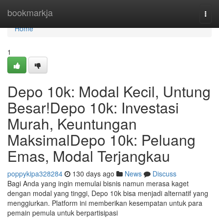
Home
bookmarkja
Togg
navi
Home
1
Depo 10k: Modal Kecil, Untung
Besar!Depo 10k: Investasi
Murah, Keuntungan
MaksimalDepo 10k: Peluang
Emas, Modal Terjangkau
poppykipa328284
130 days ago
News
Discuss
Bagi Anda yang ingin memulai bisnis namun merasa kaget
dengan modal yang tinggi, Depo 10k bisa menjadi alternatif yang
menggiurkan. Platform ini memberikan kesempatan untuk para
pemain pemula untuk berpartisipasi