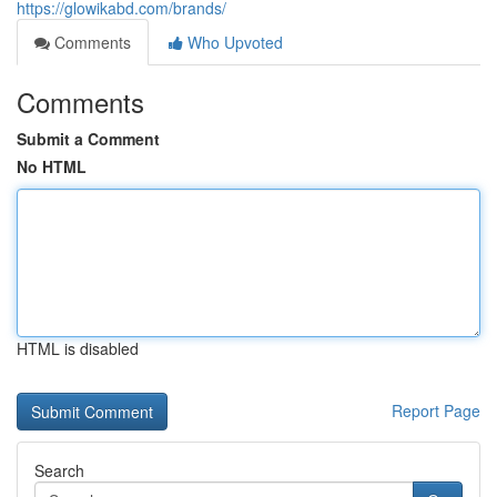
https://glowikabd.com/brands/
Comments
Who Upvoted
Comments
Submit a Comment
No HTML
HTML is disabled
Report Page
Search