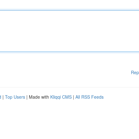
Rep
d
|
Top Users
| Made with
Kliqqi CMS
|
All RSS Feeds