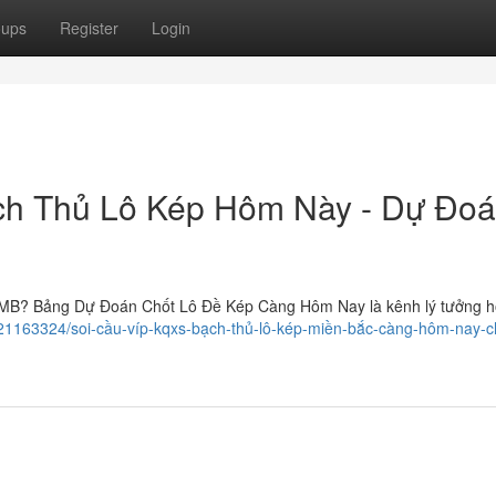
oups
Register
Login
h Thủ Lô Kép Hôm Này - Dự Đo
 lô MB? Bảng Dự Đoán Chốt Lô Đề Kép Càng Hôm Nay là kênh lý tưởng h
21163324/soi-cầu-víp-kqxs-bạch-thủ-lô-kép-miền-bắc-càng-hôm-nay-c