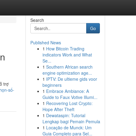
Search
Go
Published News
1
How Bitcoin Trading
án
indicators Work and What
Se...
1
Southern African search
engine optimization age...
1
IPTV: De ultieme gids voor
ỗ trợ
beginners
họn-số-
1
Embrace Ambiance: A
Guide to Faux Votive Illumi...
1
Recovering Lost Crypto:
Hope After Theft
1
Dewataspin: Tutorial
Lengkap bagi Pemain Pemula
1
Locação de Munck: Um
Guia Completo para Sel...