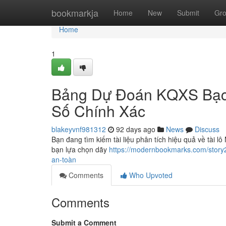
Home
bookmarkja
Home
New
Submit
Gr
Home
1
Bảng Dự Đoán KQXS Bạc
Số Chính Xác
blakeyvnf981312
92 days ago
News
Discuss
Bạn đang tìm kiếm tài liệu phân tích hiệu quả về tài
bạn lựa chọn dãy
https://modernbookmarks.com/story
an-toàn
Comments
Who Upvoted
Comments
Submit a Comment