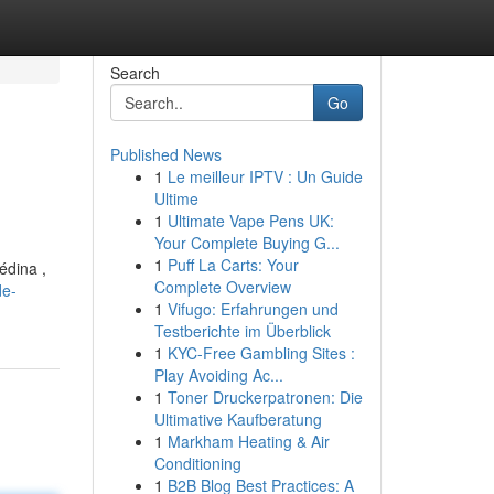
Search
Go
Published News
1
Le meilleur IPTV : Un Guide
Ultime
1
Ultimate Vape Pens UK:
Your Complete Buying G...
1
Puff La Carts: Your
édina ,
Complete Overview
de-
1
Vifugo: Erfahrungen und
Testberichte im Überblick
1
KYC-Free Gambling Sites :
Play Avoiding Ac...
1
Toner Druckerpatronen: Die
Ultimative Kaufberatung
1
Markham Heating & Air
Conditioning
1
B2B Blog Best Practices: A