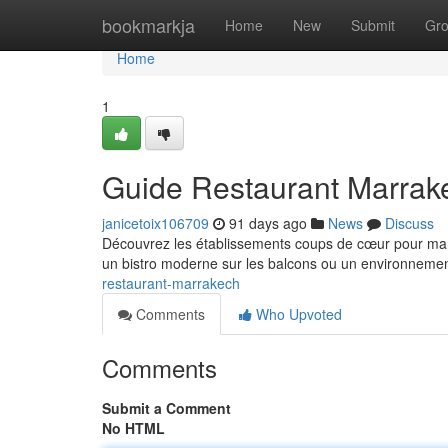
Home
bookmarkja
Home
New
Submit
Gr
Home
1
Guide Restaurant Marrak
janicetoix106709
91 days ago
News
Discuss
Découvrez les établissements coups de cœur pour mang
un bistro moderne sur les balcons ou un environnement
restaurant-marrakech
Comments
Who Upvoted
Comments
Submit a Comment
No HTML