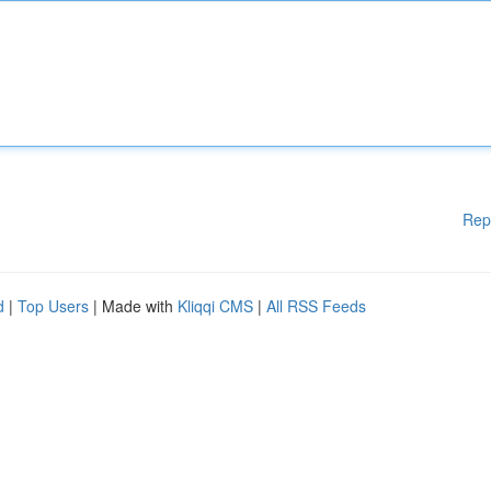
Rep
d
|
Top Users
| Made with
Kliqqi CMS
|
All RSS Feeds