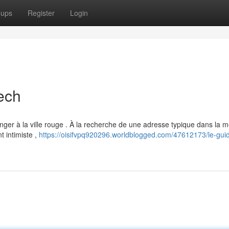
oups
Register
Login
ech
er à la ville rouge . À la recherche de une adresse typique dans la m
 intimiste ,
https://oisifvpq920296.worldblogged.com/47612173/le-gui