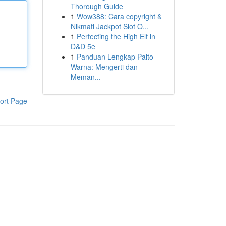
Thorough Guide
1
Wow388: Cara copyright &
Nikmati Jackpot Slot O...
1
Perfecting the High Elf in
D&D 5e
1
Panduan Lengkap Paito
Warna: Mengerti dan
Meman...
ort Page