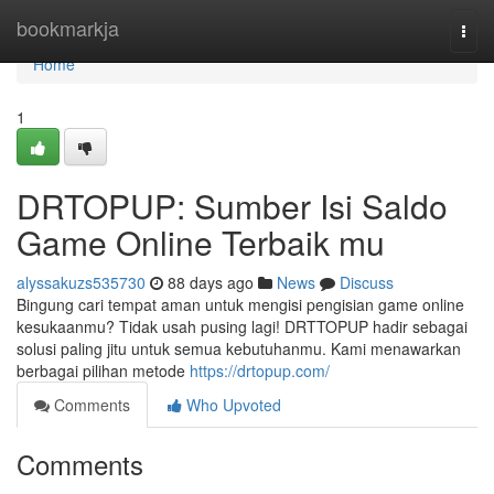
Home
bookmarkja
Togg
navi
Home
1
DRTOPUP: Sumber Isi Saldo
Game Online Terbaik mu
alyssakuzs535730
88 days ago
News
Discuss
Bingung cari tempat aman untuk mengisi pengisian game online
kesukaanmu? Tidak usah pusing lagi! DRTTOPUP hadir sebagai
solusi paling jitu untuk semua kebutuhanmu. Kami menawarkan
berbagai pilihan metode
https://drtopup.com/
Comments
Who Upvoted
Comments