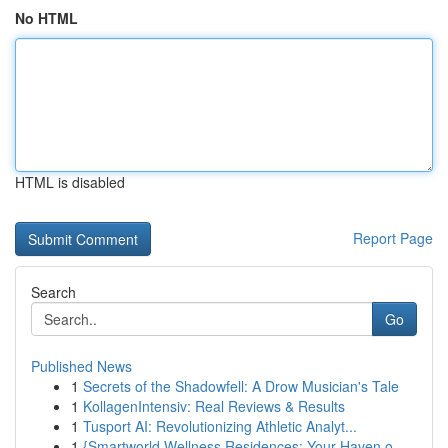
No HTML
HTML is disabled
Report Page
Search
Go
Published News
1
Secrets of the Shadowfell: A Drow Musician's Tale
1
KollagenIntensiv: Real Reviews & Results
1
Tusport AI: Revolutionizing Athletic Analyt...
1
{Smartworld Wellness Residences: Your Haven o...