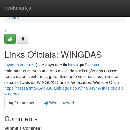
Home
bookmarkja
Togg
navi
Home
1
Links Oficiais: WINGDAS
myaqcnl208405
88 days ago
News
Discuss
Esta página serve como hub oficial de verificação das nossas
redes e perfis externos, garantindo que você está seguindo os
canais oficiais da WINGDAS Canais Verificados: Website Oficial:
https://hassanmzki594636.tusblogos.com/41064349/links-oficiais-
wingdas
Comments
Who Upvoted
Comments
Submit a Comment