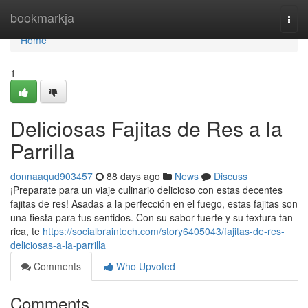
Home
bookmarkja
Togg
navi
Home
1
Deliciosas Fajitas de Res a la
Parrilla
donnaaqud903457
88 days ago
News
Discuss
¡Preparate para un viaje culinario delicioso con estas decentes
fajitas de res! Asadas a la perfección en el fuego, estas fajitas son
una fiesta para tus sentidos. Con su sabor fuerte y su textura tan
rica, te
https://socialbraintech.com/story6405043/fajitas-de-res-
deliciosas-a-la-parrilla
Comments
Who Upvoted
Comments