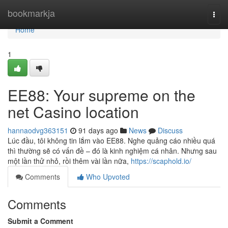
Home
bookmarkja
Togg
navi
Home
1
EE88: Your supreme on the
net Casino location
hannaodvg363151
91 days ago
News
Discuss
Lúc đầu, tôi không tin lắm vào EE88. Nghe quảng cáo nhiều quá
thì thường sẽ có vấn đề – đó là kinh nghiệm cá nhân. Nhưng sau
một lần thử nhỏ, rồi thêm vài lần nữa,
https://scaphold.io/
Comments
Who Upvoted
Comments
Submit a Comment