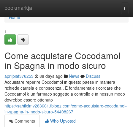
Home
bookmarkja
Togg
navi
Home
1
Come acquistare Cocodamol
in Spagna in modo sicuro
aprilpiaf376253
88 days ago
News
Discuss
Acquistare reperire Cocodamol in questo paese in maniera
richiede cautela e conoscenza . È fondamentale ricordare che
Cocodamol è un farmaco soggetto a controllo e in nessun modo
dovrebbe essere ottenuto
https://sahilxfmv283661.tblogz.com/come-acquistare-cocodamol-
in-spagna-in-modo-sicuro-54408267
Comments
Who Upvoted