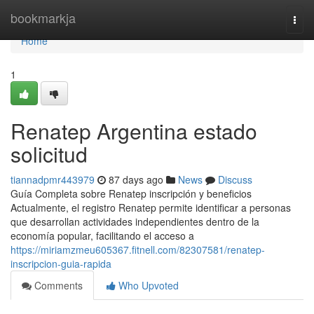
Home
bookmarkja
Togg
navi
Home
1
Renatep Argentina estado
solicitud
tiannadpmr443979
87 days ago
News
Discuss
Guía Completa sobre Renatep inscripción y beneficios
Actualmente, el registro Renatep permite identificar a personas
que desarrollan actividades independientes dentro de la
economía popular, facilitando el acceso a
https://miriamzmeu605367.fitnell.com/82307581/renatep-
inscripcion-guia-rapida
Comments
Who Upvoted