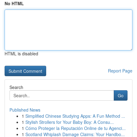
No HTML
HTML is disabled
Report Page
Search
Go
Published News
1
Simplified Chinese Studying Apps: A Fun Method ...
1
Stylish Strollers for Your Baby Boy: A Consu...
1
Cómo Proteger la Reputación Online de tu Agenci...
1
Scotland Whiplash Damage Claims: Your Handbo...