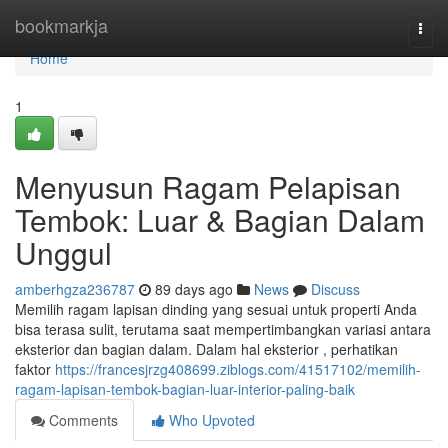
Home
bookmarkja
Togg
navi
Home
1
Menyusun Ragam Pelapisan
Tembok: Luar & Bagian Dalam
Unggul
amberhgza236787
89 days ago
News
Discuss
Memilih ragam lapisan dinding yang sesuai untuk properti Anda
bisa terasa sulit, terutama saat mempertimbangkan variasi antara
eksterior dan bagian dalam. Dalam hal eksterior , perhatikan
faktor
https://francesjrzg408699.ziblogs.com/41517102/memilih-
ragam-lapisan-tembok-bagian-luar-interior-paling-baik
Comments
Who Upvoted