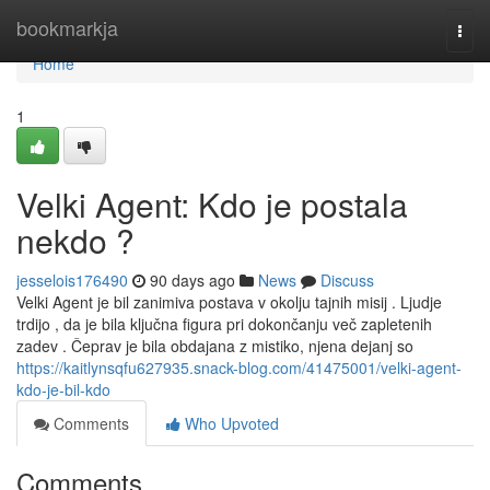
Home
bookmarkja
Togg
navi
Home
1
Velki Agent: Kdo je postala
nekdo ?
jesselois176490
90 days ago
News
Discuss
Velki Agent je bil zanimiva postava v okolju tajnih misij . Ljudje
trdijo , da je bila ključna figura pri dokončanju več zapletenih
zadev . Čeprav je bila obdajana z mistiko, njena dejanj so
https://kaitlynsqfu627935.snack-blog.com/41475001/velki-agent-
kdo-je-bil-kdo
Comments
Who Upvoted
Comments