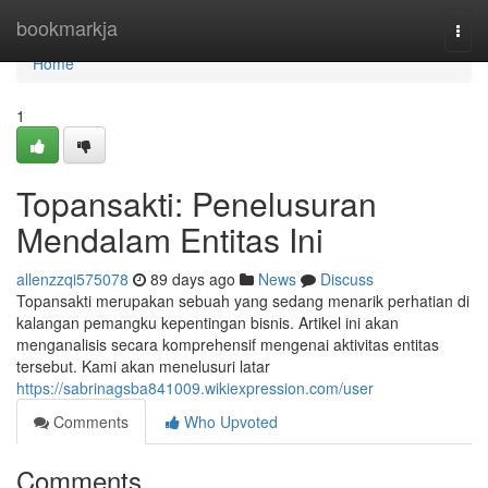
Home
bookmarkja
Togg
navi
Home
1
Topansakti: Penelusuran
Mendalam Entitas Ini
allenzzqi575078
89 days ago
News
Discuss
Topansakti merupakan sebuah yang sedang menarik perhatian di
kalangan pemangku kepentingan bisnis. Artikel ini akan
menganalisis secara komprehensif mengenai aktivitas entitas
tersebut. Kami akan menelusuri latar
https://sabrinagsba841009.wikiexpression.com/user
Comments
Who Upvoted
Comments