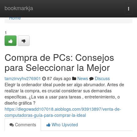
Home
bookmarkja
Togg
navi
Home
1
Compra de PCs: Consejos
para Seleccionar la Mejor
tamzinvyhv276901
87 days ago
News
Discuss
Elegir la ordenador ideal puede ser algo abrumador. Antes de
realizar la compra, es crucial considerar sus demandas
específicas. ¿La vas a usar para tareas , entretenimiento, o
diseño gráfica ?
https://diegowadd107018.aioblogs.com/93913897/venta-de-
computadoras-guía-para-comprar-la-ideal
Comments
Who Upvoted