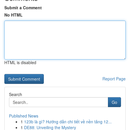
Submit a Comment
No HTML
HTML is disabled
Report Page
Search
Go
Published News
1
123b là gì? Hướng dẫn chi tiết về nền tảng 12...
1
DE88: Unveiling the Mystery