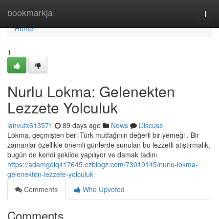
Home
bookmarkja
Togg
navi
Home
1
Nurlu Lokma: Gelenekten
Lezzete Yolculuk
ianvufx613571
89 days ago
News
Discuss
Lokma, geçmişten beri Türk mutfağının değerli bir yemeği . Bir
zamanlar özellikle önemli günlerde sunulan bu lezzetli atıştırmalık,
bugün de kendi şekilde yapılıyor ve damak tadını
https://adamgdlq417645.ezblogz.com/73019145/nurlu-lokma-
gelenekten-lezzete-yolculuk
Comments
Who Upvoted
Comments