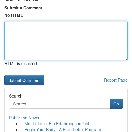
Submit a Comment
No HTML
HTML is disabled
Report Page
Search
Go
Published News
1
Mentortools: Ein Erfahrungsbericht
1
Begin Your Body : A Free Detox Program