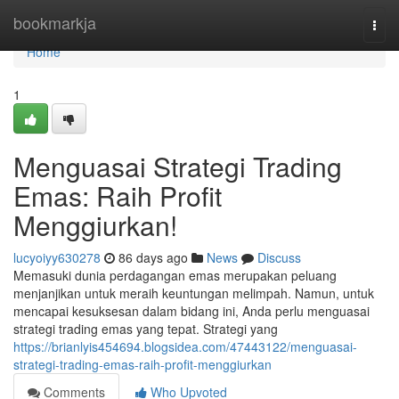
Home
bookmarkja
Togg
navi
Home
1
Menguasai Strategi Trading
Emas: Raih Profit
Menggiurkan!
lucyoiyy630278
86 days ago
News
Discuss
Memasuki dunia perdagangan emas merupakan peluang
menjanjikan untuk meraih keuntungan melimpah. Namun, untuk
mencapai kesuksesan dalam bidang ini, Anda perlu menguasai
strategi trading emas yang tepat. Strategi yang
https://brianlyis454694.blogsidea.com/47443122/menguasai-
strategi-trading-emas-raih-profit-menggiurkan
Comments
Who Upvoted