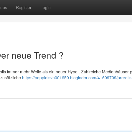
oups
Register
Login
Der neue Trend ?
olls immer mehr Welle als ein neuer Hype . Zahlreiche Medienhäuser 
 zusätzliche
https://poppielsvh001650.bloginder.com/41609709/prerolls-