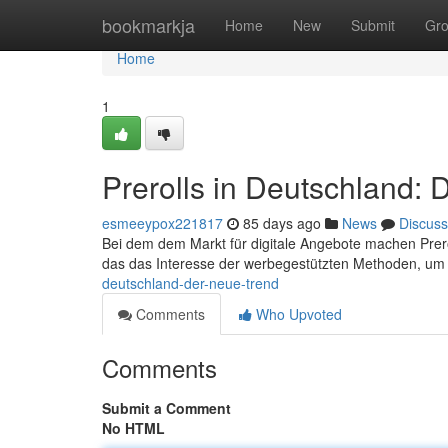
Home
bookmarkja
Home
New
Submit
Gr
Home
1
Prerolls in Deutschland: 
esmeeypox221817
85 days ago
News
Discuss
Bei dem dem Markt für digitale Angebote machen Prer
das das Interesse der werbegestützten Methoden, um
deutschland-der-neue-trend
Comments
Who Upvoted
Comments
Submit a Comment
No HTML