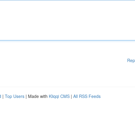
Rep
d
|
Top Users
| Made with
Kliqqi CMS
|
All RSS Feeds