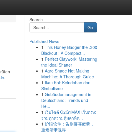
Search
Go
Published News
1
This Honey Badger the .300
Blackout : A Compact...
1
Perfect Claywork: Mastering
the Ideal Shatter
1
Agro Shade Net Making
prüfen
Machine: A Thorough Guide
in-
1
Ikan Koi: Keindahan dan
Simbolisme
1
Gebäudemanagement in
Deutschland: Trends und
He...
1
เว็บไซต์ G2G1MAX เว็บตรง:
รวมทุกความคุ้มค่าที่ค...
1
护眼软件：告别屏幕疲劳，
重焕清晰视界