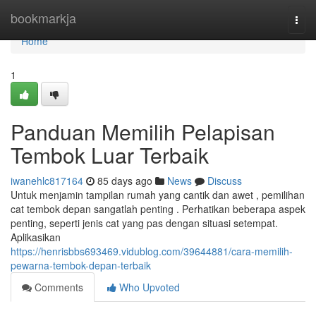
Home
bookmarkja
Togg
navi
Home
1
Panduan Memilih Pelapisan
Tembok Luar Terbaik
iwanehlc817164
85 days ago
News
Discuss
Untuk menjamin tampilan rumah yang cantik dan awet , pemilihan
cat tembok depan sangatlah penting . Perhatikan beberapa aspek
penting, seperti jenis cat yang pas dengan situasi setempat.
Aplikasikan
https://henrisbbs693469.vidublog.com/39644881/cara-memilih-
pewarna-tembok-depan-terbaik
Comments
Who Upvoted