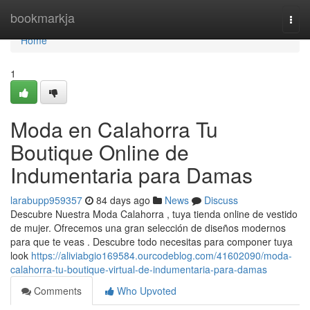
Home
bookmarkja
Togg
navi
Home
1
Moda en Calahorra Tu
Boutique Online de
Indumentaria para Damas
larabupp959357
84 days ago
News
Discuss
Descubre Nuestra Moda Calahorra , tuya tienda online de vestido
de mujer. Ofrecemos una gran selección de diseños modernos
para que te veas . Descubre todo necesitas para componer tuya
look
https://aliviabgio169584.ourcodeblog.com/41602090/moda-
calahorra-tu-boutique-virtual-de-indumentaria-para-damas
Comments
Who Upvoted