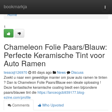
Home
bookmarkja
Togg
navi
Home
1
Chameleon Folie Paars/Blauw:
Perfecte Keramische Tint voor
Auto Ramen
tesscsji126970
85 days ago
News
Discuss
Zoekt u naar een geweldige manier om jouw auto ramen te tinten
? Dan is Chameleon Folie Paars/Blauw een ideale oplossing !
Deze fantastische keramische coating biedt een bijzondere
paars/blauwe tint die
https://lancecgcb939177.blog-
ezine.com/profile
Comments
Who Upvoted