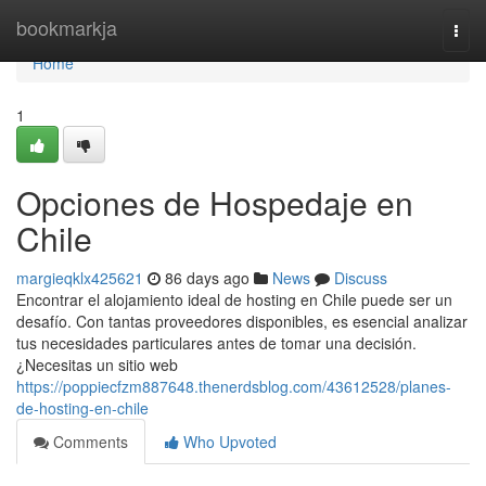
Home
bookmarkja
Togg
navi
Home
1
Opciones de Hospedaje en
Chile
margieqklx425621
86 days ago
News
Discuss
Encontrar el alojamiento ideal de hosting en Chile puede ser un
desafío. Con tantas proveedores disponibles, es esencial analizar
tus necesidades particulares antes de tomar una decisión.
¿Necesitas un sitio web
https://poppiecfzm887648.thenerdsblog.com/43612528/planes-
de-hosting-en-chile
Comments
Who Upvoted