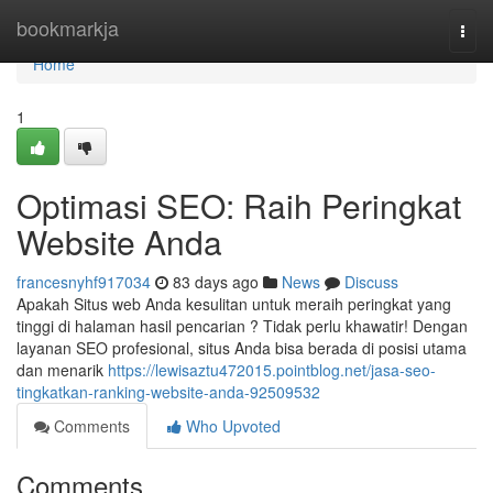
Home
bookmarkja
Togg
navi
Home
1
Optimasi SEO: Raih Peringkat
Website Anda
francesnyhf917034
83 days ago
News
Discuss
Apakah Situs web Anda kesulitan untuk meraih peringkat yang
tinggi di halaman hasil pencarian ? Tidak perlu khawatir! Dengan
layanan SEO profesional, situs Anda bisa berada di posisi utama
dan menarik
https://lewisaztu472015.pointblog.net/jasa-seo-
tingkatkan-ranking-website-anda-92509532
Comments
Who Upvoted
Comments