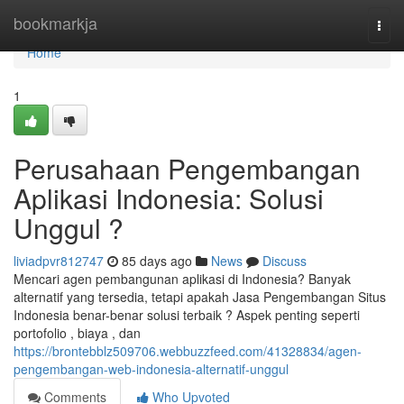
Home
bookmarkja
Togg
navi
Home
1
Perusahaan Pengembangan
Aplikasi Indonesia: Solusi
Unggul ?
liviadpvr812747
85 days ago
News
Discuss
Mencari agen pembangunan aplikasi di Indonesia? Banyak
alternatif yang tersedia, tetapi apakah Jasa Pengembangan Situs
Indonesia benar-benar solusi terbaik ? Aspek penting seperti
portofolio , biaya , dan
https://brontebblz509706.webbuzzfeed.com/41328834/agen-
pengembangan-web-indonesia-alternatif-unggul
Comments
Who Upvoted