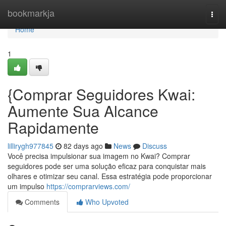
Home
bookmarkja
Togg
navi
Home
1
{Comprar Seguidores Kwai:
Aumente Sua Alcance
Rapidamente
lillirygh977845
82 days ago
News
Discuss
Você precisa impulsionar sua imagem no Kwai? Comprar
seguidores pode ser uma solução eficaz para conquistar mais
olhares e otimizar seu canal. Essa estratégia pode proporcionar
um impulso
https://comprarviews.com/
Comments
Who Upvoted