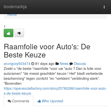
Home
bookmarkja
Togg
navi
Home
1
Raamfolie voor Auto's: De
Beste Keuze
arungcoy503474
81 days ago
News
Discuss
Zoekt u "de beste "raamfolie "voor uw "auto ? Dan is folie voor
autoramen" "de meest geschikte" keuze ! Het" biedt verbeterde
bescherming" tegen zonlicht "en "verkleint "verblinding sterk".
"Bovendien
https://opensocialfactory.com/story25780286/raamfolie-voor-auto-
s-de-beste-keuze
Comments
Who Upvoted