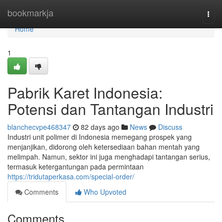
Home
bookmarkja
Togg
navi
Home
1
Pabrik Karet Indonesia:
Potensi dan Tantangan Industri
blanchecvpe468347
82 days ago
News
Discuss
Industri unit polimer di Indonesia memegang prospek yang
menjanjikan, didorong oleh ketersediaan bahan mentah yang
melimpah. Namun, sektor ini juga menghadapi tantangan serius,
termasuk ketergantungan pada permintaan
https://tridutaperkasa.com/special-order/
Comments
Who Upvoted
Comments