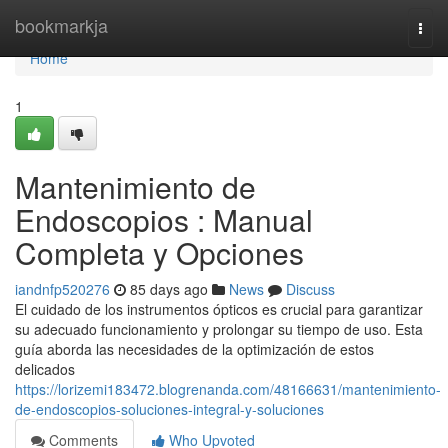
Home
bookmarkja
Togg
navi
Home
1
Mantenimiento de
Endoscopios : Manual
Completa y Opciones
iandnfp520276
85 days ago
News
Discuss
El cuidado de los instrumentos ópticos es crucial para garantizar
su adecuado funcionamiento y prolongar su tiempo de uso. Esta
guía aborda las necesidades de la optimización de estos
delicados
https://lorizemi183472.blogrenanda.com/48166631/mantenimiento-
de-endoscopios-soluciones-integral-y-soluciones
Comments
Who Upvoted