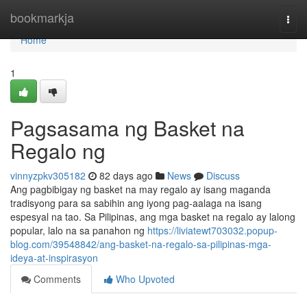
Home
bookmarkja
Togg
navi
Home
1
Pagsasama ng Basket na
Regalo ng
vinnyzpkv305182
82 days ago
News
Discuss
Ang pagbibigay ng basket na may regalo ay isang maganda
tradisyong para sa sabihin ang iyong pag-aalaga na isang
espesyal na tao. Sa Pilipinas, ang mga basket na regalo ay lalong
popular, lalo na sa panahon ng
https://liviatewt703032.popup-
blog.com/39548842/ang-basket-na-regalo-sa-pilipinas-mga-
ideya-at-inspirasyon
Comments
Who Upvoted