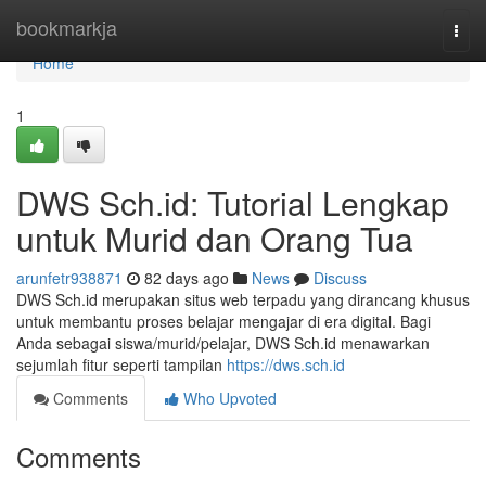
Home
bookmarkja
Togg
navi
Home
1
DWS Sch.id: Tutorial Lengkap
untuk Murid dan Orang Tua
arunfetr938871
82 days ago
News
Discuss
DWS Sch.id merupakan situs web terpadu yang dirancang khusus
untuk membantu proses belajar mengajar di era digital. Bagi
Anda sebagai siswa/murid/pelajar, DWS Sch.id menawarkan
sejumlah fitur seperti tampilan
https://dws.sch.id
Comments
Who Upvoted
Comments