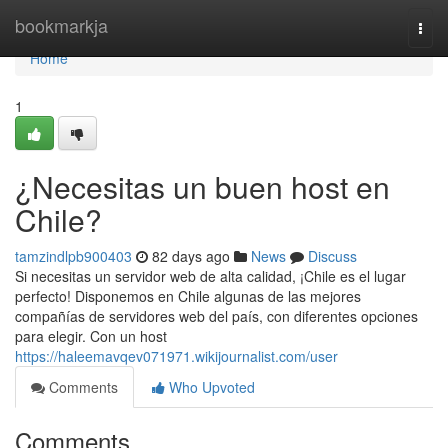
Home
bookmarkja
Togg
navi
Home
1
¿Necesitas un buen host en
Chile?
tamzindlpb900403
82 days ago
News
Discuss
Si necesitas un servidor web de alta calidad, ¡Chile es el lugar
perfecto! Disponemos en Chile algunas de las mejores
compañías de servidores web del país, con diferentes opciones
para elegir. Con un host
https://haleemavqev071971.wikijournalist.com/user
Comments
Who Upvoted
Comments