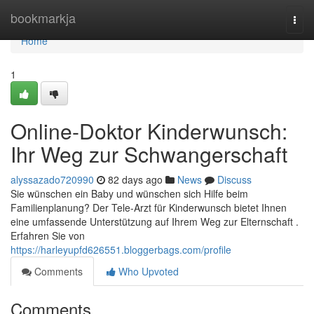
Home
bookmarkja
Togg
navi
Home
1
Online-Doktor Kinderwunsch:
Ihr Weg zur Schwangerschaft
alyssazado720990
82 days ago
News
Discuss
Sie wünschen ein Baby und wünschen sich Hilfe beim
Familienplanung? Der Tele-Arzt für Kinderwunsch bietet Ihnen
eine umfassende Unterstützung auf Ihrem Weg zur Elternschaft .
Erfahren Sie von
https://harleyupfd626551.bloggerbags.com/profile
Comments
Who Upvoted
Comments