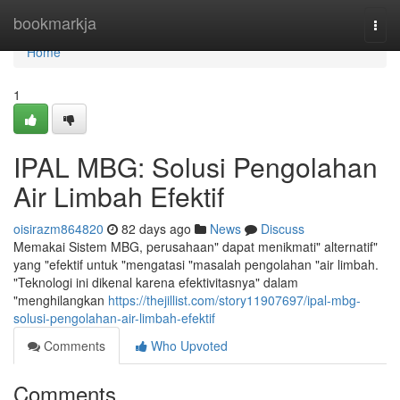
Home
bookmarkja
Togg
navi
Home
1
IPAL MBG: Solusi Pengolahan
Air Limbah Efektif
oisirazm864820
82 days ago
News
Discuss
Memakai Sistem MBG, perusahaan" dapat menikmati" alternatif"
yang "efektif untuk "mengatasi "masalah pengolahan "air limbah.
"Teknologi ini dikenal karena efektivitasnya" dalam
"menghilangkan
https://thejillist.com/story11907697/ipal-mbg-
solusi-pengolahan-air-limbah-efektif
Comments
Who Upvoted
Comments