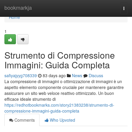
Home
bookmarkja
Togg
navi
Home
1
Strumento di Compressione
Immagini: Guida Completa
safiyajyyg708339
83 days ago
News
Discuss
La compressione di immagini o ottimizzazione di immagini è un
aspetto elemento componente cruciale per mantenere garantire
assicurare un sito web veloce reattivo ottimizzato. Un buon
efficace ideale strumento di
https://redhotbookmarks.com/story21383238/strumento-di-
compressione-immagini-guida-completa
Comments
Who Upvoted