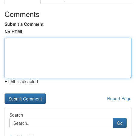
Comments
Submit a Comment
No HTML
HTML is disabled
Report Page
Search
Go