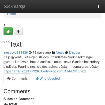
Home
bookmarkja
Togg
navi
Home
1
```text
inesgcvq813436
79 days ago
News
Discuss
Kaip gyventi Lietuvoje: išlaidos ir biudžetas Norint sėkmingai
gyventi Lietuvoje, būtina atidžiai planuoti savo išlaidas bei sudaryti
biudžetą. Pagrindinės išlaidos apima būstą – nuoma arba būsto
https://arrankxgf177326.liberty-blog.com/41447643/text
Comments
Who Upvoted
Comments
Submit a Comment
No HTML