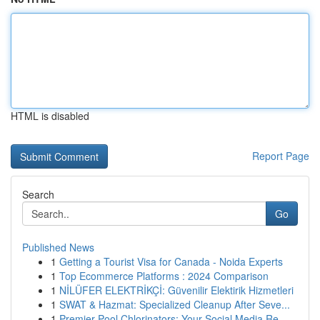
HTML is disabled
Report Page
Search
Go
Published News
1
Getting a Tourist Visa for Canada - Noida Experts
1
Top Ecommerce Platforms : 2024 Comparison
1
NİLÜFER ELEKTRİKÇİ: Güvenilir Elektirik Hizmetleri
1
SWAT & Hazmat: Specialized Cleanup After Seve...
1
Premier Pool Chlorinators: Your Social Media Re...