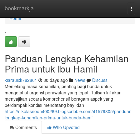
Home
bookmarkja
Togg
navi
Home
1
Panduan Lengkap Kehamilan
Prima untuk Ibu Hamil
kiarauixk762861
80 days ago
News
Discuss
Menjelang masa kehamilan, penting bagi bunda untuk
mengetahui urgensi perawatan yang tepat. Tulisan ini akan
menyajikan secara komprehensif beragam aspek yang
berdampak kondisi mendatang bayi dan
https://nikolasnoon400269.blogscribble.com/41579805/panduan-
lengkap-kehamilan-prima-untuk-bunda-hamil
Comments
Who Upvoted